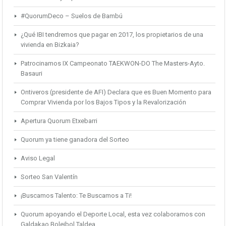
#QuorumDeco – Suelos de Bambú
¿Qué IBI tendremos que pagar en 2017, los propietarios de una
vivienda en Bizkaia?
Patrocinamos IX Campeonato TAEKWON-DO The Masters-Ayto.
Basauri
Ontiveros (presidente de AFI) Declara que es Buen Momento para
Comprar Vivienda por los Bajos Tipos y la Revalorización
Apertura Quorum Etxebarri
Quorum ya tiene ganadora del Sorteo
Aviso Legal
Sorteo San Valentín
¡Buscamos Talento: Te Buscamos a Ti!
Quorum apoyando el Deporte Local, esta vez colaboramos con
Galdakao Boleibol Taldea