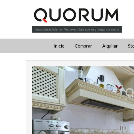
Inmobiliaria líder en Vizcaya: obra nueva y segunda mano
Inicio
Comprar
Alquilar
St