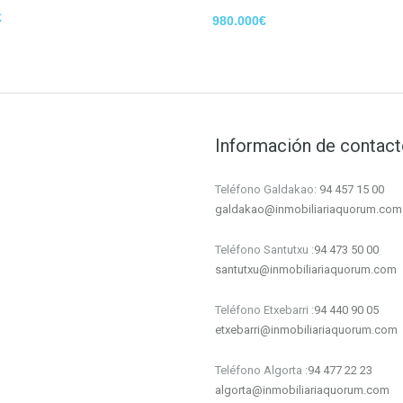
€
980.000€
Información de contac
Teléfono Galdakao:
94 457 15 00
galdakao@inmobiliariaquorum.com
Teléfono Santutxu :
94 473 50 00
santutxu@inmobiliariaquorum.com
Teléfono Etxebarri :
94 440 90 05
etxebarri@inmobiliariaquorum.com
Teléfono Algorta :
94 477 22 23
algorta@inmobiliariaquorum.com