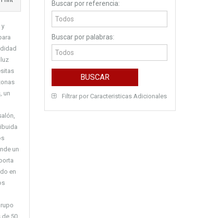
Print
Buscar por referencia:
 y
Buscar por palabras:
para
odidad
 luz
sitas
 zonas
, un
Filtrar por Caracteristicas Adicionales
salón,
ribuida
os
onde un
porta
ido en
os
Grupo
 de 50