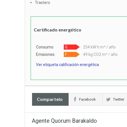
Trastero
Certificado energético
Consumo:
G
254 kW h m² / año
Emisiones:
F
49 kg CO2 m² / año
Ver etiqueta calificación energética
Compartelo
Facebook
Twitter
Agente Quorum Barakaldo