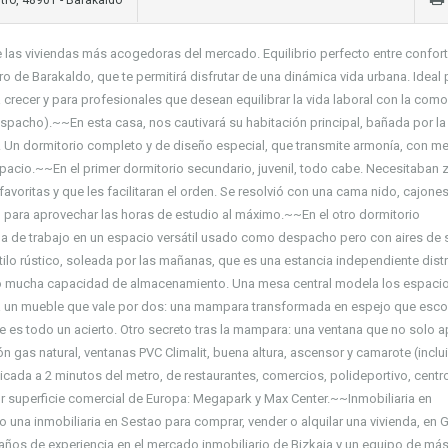
ro, 48901 - Barakaldo
las viviendas más acogedoras del mercado. Equilibrio perfecto entre confort
ro de Barakaldo, que te permitirá disfrutar de una dinámica vida urbana. Ideal 
 crecer y para profesionales que desean equilibrar la vida laboral con la com
espacho).~~En esta casa, nos cautivará su habitación principal, bañada por la
o. Un dormitorio completo y de diseño especial, que transmite armonía, con me
espacio.~~En el primer dormitorio secundario, juvenil, todo cabe. Necesitaban
avoritas y que les facilitaran el orden. Se resolvió con una cama nido, cajones
l para aprovechar las horas de estudio al máximo.~~En el otro dormitorio
na de trabajo en un espacio versátil usado como despacho pero con aires de 
lo rústico, soleada por las mañanas, que es una estancia independiente dist
do mucha capacidad de almacenamiento. Una mesa central modela los espaci
á un mueble que vale por dos: una mampara transformada en espejo que esc
e es todo un acierto. Otro secreto tras la mampara: una ventana que no solo a
n gas natural, ventanas PVC Climalit, buena altura, ascensor y camarote (inclu
icada a 2 minutos del metro, de restaurantes, comercios, polideportivo, centr
r superficie comercial de Europa: Megapark y Max Center.~~Inmobiliaria en
na inmobiliaria en Sestao para comprar, vender o alquilar una vivienda, en 
ños de experiencia en el mercado inmobiliario de Bizkaia y un equipo de más