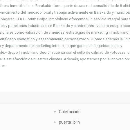
icina inmobiliaria en Barakaldo forma parte de una red consolidada de 8 ofic
conocimiento del mercado local y trabajar activamente en Barakaldo y municipi
apagaran.~En Quorum Grupo Inmobiliario ofrecemos un servicio integral para 
iales y pabellones industriales en Barakaldo y alrededores. Nuestro equipo a
sionales como valoración de viviendas, estrategias de marketing inmobiliario,
l certificado energético y asesoramiento personalizado.~Somos además la úni
 y departamento de marketing interno, lo que garantiza seguridad legal y
le.~Grupo Inmobiliario Quorum cuenta con el sello de calidad de Fotocasa, u
y a la satisfacción de nuestros clientes. Además, apostamos por la innovación:
nte~
Calefacción
puerta_blin