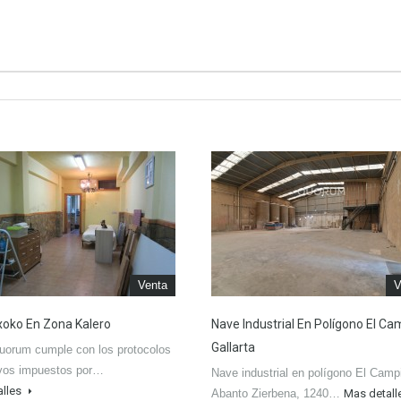
Venta
V
xoko En Zona Kalero
Nave Industrial En Polígono El Cam
Gallarta
uorum cumple con los protocolos
ivos impuestos por…
Nave industrial en polígono El Campi
alles
Abanto Zierbena, 1240…
Mas detal