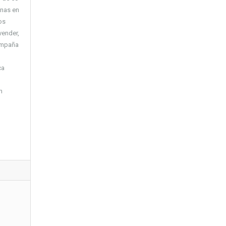
inas en
os
vender,
compaña
ca
n