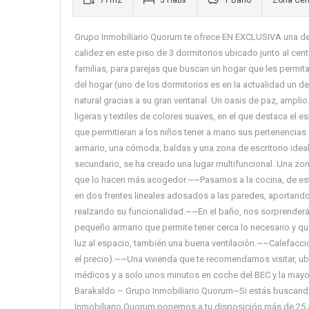
77m2
3 Habs
1 Baño
Zona Cent
Grupo Inmobiliario Quorum te ofrece EN EXCLUSIVA una de 
calidez en este piso de 3 dormitorios ubicado junto al cent
familias, para parejas que buscan un hogar que les permita
del hogar (uno de los dormitorios es en la actualidad un d
natural gracias a su gran ventanal. Un oasis de paz, ampli
ligeras y textiles de colores suaves, en el que destaca el 
que permitieran a los niños tener a mano sus pertenencias f
armario, una cómoda, baldas y una zona de escritorio idea
secundario, se ha creado una lugar multifuncional. Una zo
que lo hacen más acogedor.~~Pasamos a la cocina, de esti
en dos frentes lineales adosados a las paredes, aportan
realzando su funcionalidad.~~En el baño, nos sorprender
pequeño armario que permite tener cerca lo necesario y qu
luz al espacio, también una buena ventilación.~~Calefacció
el precio).~~Una vivienda que te recomendamos visitar, ub
médicos y a solo unos minutos en coche del BEC y la mayo
Barakaldo – Grupo Inmobiliario Quorum~Si estás buscando u
Inmobiliario Quorum ponemos a tu disposición más de 25 a