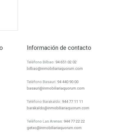
to
Información de contacto
Teléfono Bilbao:
94 651 02 02
bilbao@inmobiliariaquorum.com
Teléfono Basauri:
94 440 90 00
basauri@inmobiliariaquorum.com
Teléfono Barakaldo:
944 77 11 11
barakaldo@inmobiliariaquorum.com
Teléfono Las Arenas:
944 77 22 22
getxo@inmobiliariaquorum.com