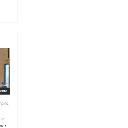
enta
pillo,
llo
les