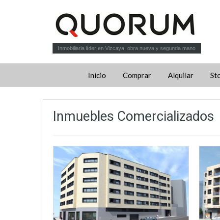
Inmobiliaria líder en Vizcaya: obra nueva y segunda mano
Inicio
Comprar
Alquilar
St
Inmuebles Comercializados