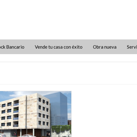
ock Bancario
Vende tu casa con éxito
Obra nueva
Serv