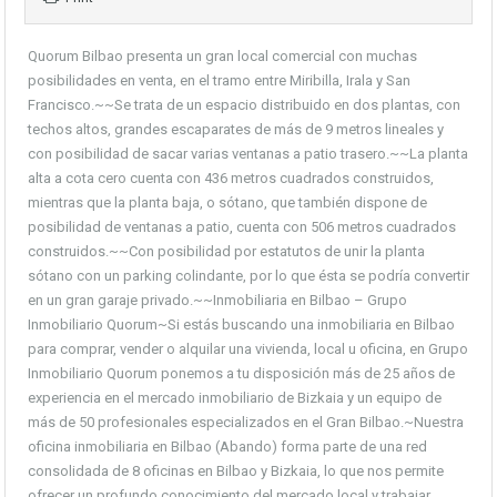
Quorum Bilbao presenta un gran local comercial con muchas
posibilidades en venta, en el tramo entre Miribilla, Irala y San
Francisco.~~Se trata de un espacio distribuido en dos plantas, con
techos altos, grandes escaparates de más de 9 metros lineales y
con posibilidad de sacar varias ventanas a patio trasero.~~La planta
alta a cota cero cuenta con 436 metros cuadrados construidos,
mientras que la planta baja, o sótano, que también dispone de
posibilidad de ventanas a patio, cuenta con 506 metros cuadrados
construidos.~~Con posibilidad por estatutos de unir la planta
sótano con un parking colindante, por lo que ésta se podría convertir
en un gran garaje privado.~~Inmobiliaria en Bilbao – Grupo
Inmobiliario Quorum~Si estás buscando una inmobiliaria en Bilbao
para comprar, vender o alquilar una vivienda, local u oficina, en Grupo
Inmobiliario Quorum ponemos a tu disposición más de 25 años de
experiencia en el mercado inmobiliario de Bizkaia y un equipo de
más de 50 profesionales especializados en el Gran Bilbao.~Nuestra
oficina inmobiliaria en Bilbao (Abando) forma parte de una red
consolidada de 8 oficinas en Bilbao y Bizkaia, lo que nos permite
ofrecer un profundo conocimiento del mercado local y trabajar