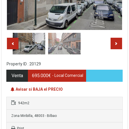
Property ID : 20129
Venta
695.000€
- Local Comercial
Avisar si BAJA el PRECIO
942m2
Zona Miribilla, 48003 - Bilbao
Print