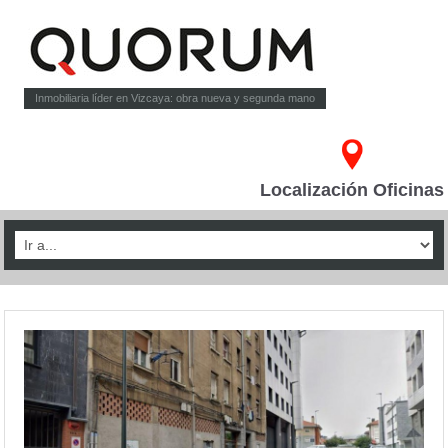
Inmobiliaria líder en Vizcaya: obra nueva y segunda mano
Localización Oficinas