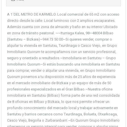
A 1´DEL METRO DE KARMELO. Local comercial de 65 m2 con acceso
directo desde la calle. Local luminoso con 2 amplios escaparates.
Además cuenta con zona de almacén y baño en su interior Ubicado
en zona de tránsito peatonal. ~~Iturriaga Kalea, 98~48004 Bilbao
(Santutxu – Bizkaia)~944 73 50 00~Si quieres vender, comprar o
alquilar tu vivienda en Santutxu, Txurdinaga o Casco Viejo, en Grupo
Inmobiliario Quorum te acompañamos con un servicio profesional,
seguro y orientado a resultados.~Inmobiliaria en Santutxu – Grupo
Inmobiliario Quorum~Si estás buscando una inmobiliaria en Santutxu
para comprar, vender o alquilar una vivienda, en Grupo Inmobiliario
Quorum ponemos a tu disposición más de 25 años de experiencia
en el mercado inmobiliario de Bizkaia y un equipo de más de 50
profesionales especializados en el Gran Bilbao.~Nuestra oficina
inmobiliaria en Santutxu (Bilbao) forma parte de una red consolidada
de 8 oficinas en Bilbao y Bizkaia, lo que nos permite ofrecer un
profundo conocimiento del mercado local y trabajar activamente en
Santutxu y barrios cercanos como Txurdinaga, Bolueta, Otxarkoaga,
Casco Viejo, Begoña o Zurbaranbarri.~En Quorum Grupo Inmobiliario
ofrecemos un servicio integral para vender, comprar o alquilar pisos,