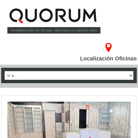
Inmobiliaria líder en Vizcaya: obra nueva y segunda mano
Localización Oficinas