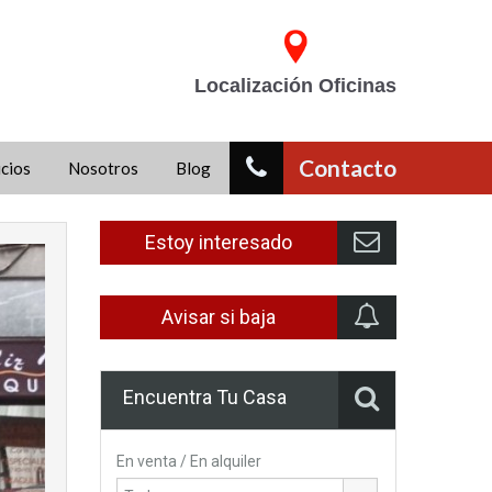
Localización Oficinas
Contacto
icios
Nosotros
Blog
Estoy interesado
Avisar si baja
Encuentra Tu Casa
En venta / En alquiler