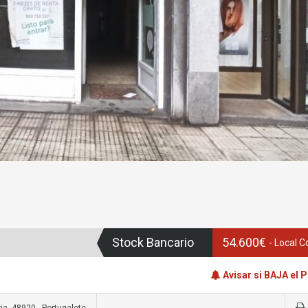
Stock Bancario
54.600€
- Local 
Avisar si BAJA el 