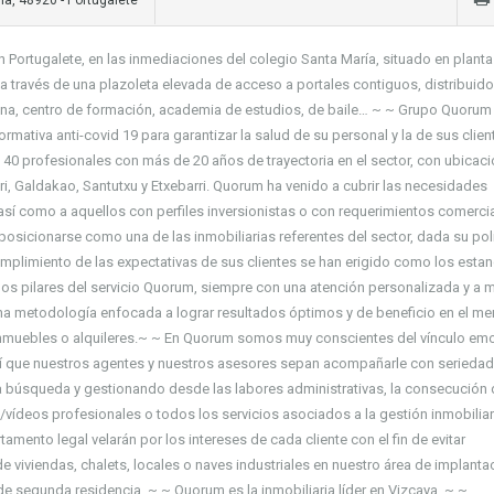
a, 48920 - Portugalete
rtugalete, en las inmediaciones del colegio Santa María, situado en planta
 a través de una plazoleta elevada de acceso a portales contiguos, distribuido
na, centro de formación, academia de estudios, de baile… ~ ~ Grupo Quorum
mativa anti-covid 19 para garantizar la salud de su personal y la de sus clien
40 profesionales con más de 20 años de trayectoria en el sector, con ubicac
ri, Galdakao, Santutxu y Etxebarri. Quorum ha venido a cubrir las necesidades
 como a aquellos con perfiles inversionistas o con requerimientos comercia
icionarse como una de las inmobiliarias referentes del sector, dada su polí
umplimiento de las expectativas de sus clientes se han erigido como los esta
n los pilares del servicio Quorum, siempre con una atención personalizada y a
a metodología enfocada a lograr resultados óptimos y de beneficio en el me
 inmuebles o alquileres.~ ~ En Quorum somos muy conscientes del vínculo em
hí que nuestros agentes y nuestros asesores sepan acompañarle con seriedad
a búsqueda y gestionando desde las labores administrativas, la consecución 
s/vídeos profesionales o todos los servicios asociados a la gestión inmobiliar
mento legal velarán por los intereses de cada cliente con el fin de evitar
e viviendas, chalets, locales o naves industriales en nuestro área de implantac
e segunda residencia. ~ ~ Quorum es la inmobiliaria líder en Vizcaya. ~ ~