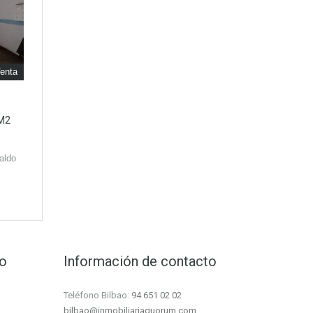
enta
 M2
aldo
to
Información de contacto
Teléfono Bilbao:
94 651 02 02
bilbao@inmobiliariaquorum.com