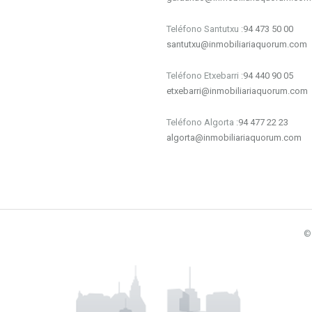
Teléfono Santutxu :
94 473 50 00
santutxu@inmobiliariaquorum.com
Teléfono Etxebarri :
94 440 90 05
etxebarri@inmobiliariaquorum.com
Teléfono Algorta :
94 477 22 23
algorta@inmobiliariaquorum.com
©