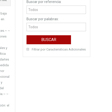
Print
Buscar por referencia:
 baja
Buscar por palabras:
 en
tes.~ ~
iones
les y
Filtrar por Caracteristicas Adicionales
tica
ndartes
 medida
nor
ocional
 y
del
ia.~ ~
ión: el