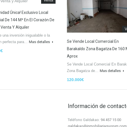
Venta
nidad Única! Exclusivo Local
al De 144 M² En El Corazón De
 Venta Y Alquiler
V
 una inversión inigualable o la
Se Vende Local Comercial En
ón perfecta para…
Mas detalles
Barakaldo Zona Bagatza De 160
0€
Aprox
Se Vende Local Comercial En Barak
Zona Bagatza de…
Mas detalles
120.000€
Información de contac
Teléfono Galdakao:
94 457 15 00
galdakao@inmobiliariaquorum.com