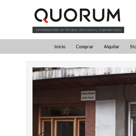
Inmobiliaria líder en Vizcaya: obra nueva y segunda mano
Inicio
Comprar
Alquilar
St