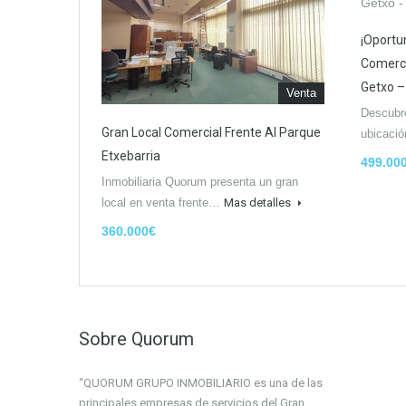
¡Oportu
Comerci
Getxo –
Venta
Descubre
Gran Local Comercial Frente Al Parque
ubicaci
Etxebarria
499.00
Inmobiliaria Quorum presenta un gran
local en venta frente…
Mas detalles
360.000€
Sobre Quorum
“QUORUM GRUPO INMOBILIARIO es una de las
principales empresas de servicios del Gran