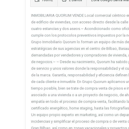
100m2
2 Baños
Zona Colegio Santa Mari
INMOBILIARIA QUORUM VENDE Local comercial céntrico en Po
de edificio de viviendas, con acceso directo desde la calle
cuatro estancias y dos aseos.~ Acondicionado como ofici
cumple con los protocolos preventivos impuestos por la nor
Grupo Inmobiliario Quorum lo forman un equipo de más de 
estratégicas de sus agencias en el centro de Bilbao, Basau
demandadas por vendedores y compradores de vivienda, así
de negocios.~ ~ Desde su nacimiento, Quorum ha sabido pos
de servicio y unos valores donde la responsabilidad y el c
de la marca. Garantía, responsabilidad y eficiencia define
de cada cliente e inmueble. En Grupo Quorum aplicamos un
tiempo posible, bien se trate de compra venta de pisos e
asociado a una vivienda o a un proyecto de negocio, de a
empatía en todo el proceso de compra-venta, facilitando l
certificado energético, home staging, hasta las fotografía
Un equipo propio experto en marketing, así como un departa
incidencias y simplificar el proceso de compra o de venta d
Gran Bilbao, así como en zonas vacacionales y proyectos d