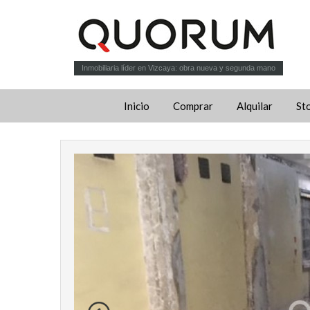
Inmobiliaria líder en Vizcaya: obra nueva y segunda mano
Inicio
Comprar
Alquilar
St