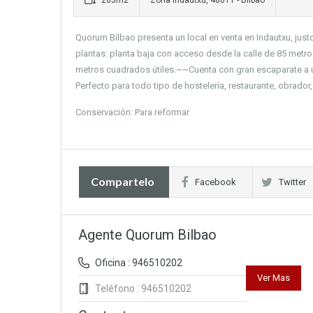
265m2
Zona Indautxu, 48011 - Bilbao
Quorum Bilbao presenta un local en venta en Indautxu, just
plantas: planta baja con acceso desde la calle de 85 metr
metros cuadrados útiles.~~Cuenta con gran escaparate a un
Perfecto para todo tipo de hostelería, restaurante, obrado
Conservación: Para reformar
Compartelo
Facebook
Twitter
Agente Quorum Bilbao
Oficina : 946510202
Ver Mas
Teléfono : 946510202