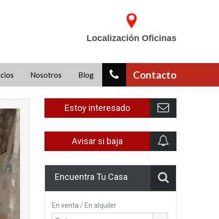
Localización Oficinas
Contacto
icios
Nosotros
Blog
Estoy interesado
Avisar si baja
Encuentra Tu Casa
En venta / En alquiler