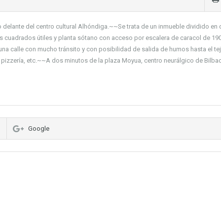
o delante del centro cultural Alhóndiga.~~Se trata de un inmueble dividido en
os cuadrados útiles y planta sótano con acceso por escalera de caracol de 19
a calle con mucho tránsito y con posibilidad de salida de humos hasta el te
r, pizzería, etc.~~A dos minutos de la plaza Moyua, centro neurálgico de Bilba
Google