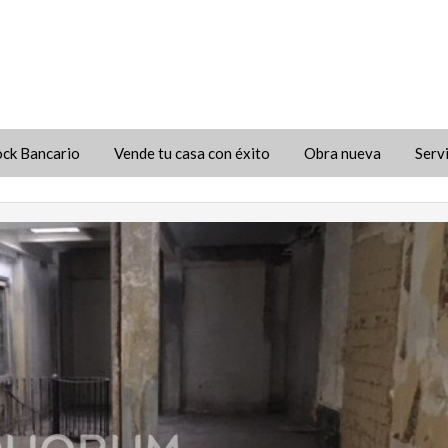
ock Bancario
Vende tu casa con éxito
Obra nueva
Serv