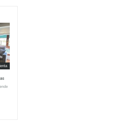
enta
nas
ende