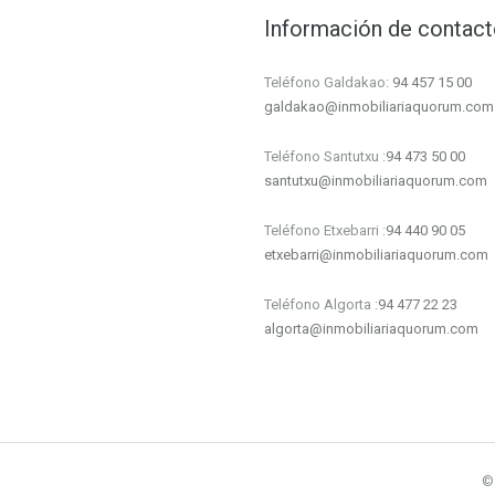
Información de contac
Teléfono Galdakao:
94 457 15 00
galdakao@inmobiliariaquorum.com
Teléfono Santutxu :
94 473 50 00
santutxu@inmobiliariaquorum.com
Teléfono Etxebarri :
94 440 90 05
etxebarri@inmobiliariaquorum.com
Teléfono Algorta :
94 477 22 23
algorta@inmobiliariaquorum.com
©