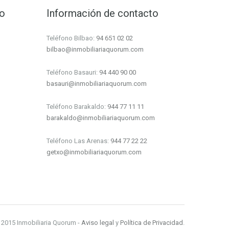
to
Información de contacto
Teléfono Bilbao:
94 651 02 02
bilbao@inmobiliariaquorum.com
Teléfono Basauri:
94 440 90 00
basauri@inmobiliariaquorum.com
Teléfono Barakaldo:
944 77 11 11
barakaldo@inmobiliariaquorum.com
Teléfono Las Arenas:
944 77 22 22
getxo@inmobiliariaquorum.com
 2015 Inmobiliaria Quorum -
Aviso legal
y
Política de Privacidad
.