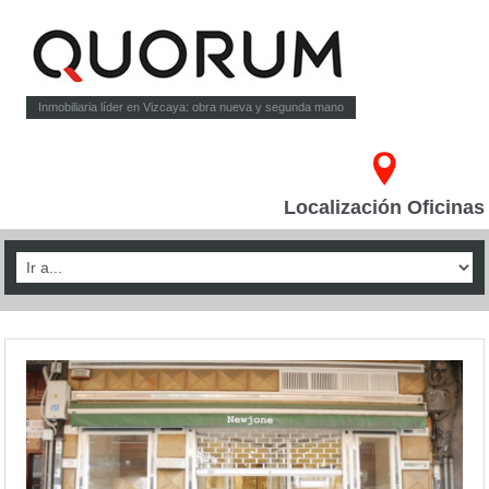
Inmobiliaria líder en Vizcaya: obra nueva y segunda mano
Localización Oficinas