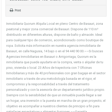
Print
Inmobiliaria Quorum Alquila Local en pleno Centro de Basauri, zona
peatonal y mejor zona comercial de Basauri. Dispone de 110 m²
distribuido en diferentes alturas, dispone de baño y almacén. Ideal
para cualquier tipo de comercio, acondicionado como boutique de
ropa. Solicita más información en nuestra agencia inmobiliaria de
Basauri, en calle Nagusia, 14 bajo o en el 94 440 90 00.~~Si buscas
Agencias Inmobiliarias en Basauri o Arrigorriaga, Quorum es la
inmobiliaria que puede ayudarte en la compra, venta o alquiler de tu
piso, vivienda o local. 23 Años de trayectoria con 7 Oficinas
Inmobiliarias y más de 40 profesionales con gran bagaje en el sector
inmobiliario a través de una metodología basada en el rigor, el
compromiso y la responsabilidad a través del tratamiento
personalizado y con la asesoría de un departamento jurídico propio.
Siempre con la sensibilidad de que un inmueble puede llegar a ser
un hogar, una inversión o la puesta en marcha de un gran proyecto; el
objetivo es acompañar a nuestros clientes de principio a fin para
satisfacer expectativas y alimentar ilusiones.~~Garantía,