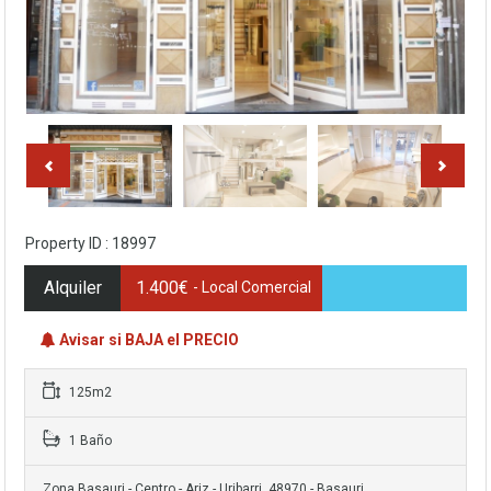
Property ID : 18997
Alquiler
1.400€
- Local Comercial
Avisar si BAJA el PRECIO
125m2
1 Baño
Zona Basauri - Centro - Ariz - Uribarri, 48970 - Basauri