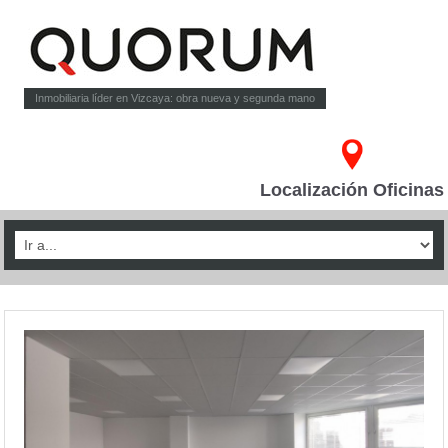
Inmobiliaria líder en Vizcaya: obra nueva y segunda mano
Localización Oficinas