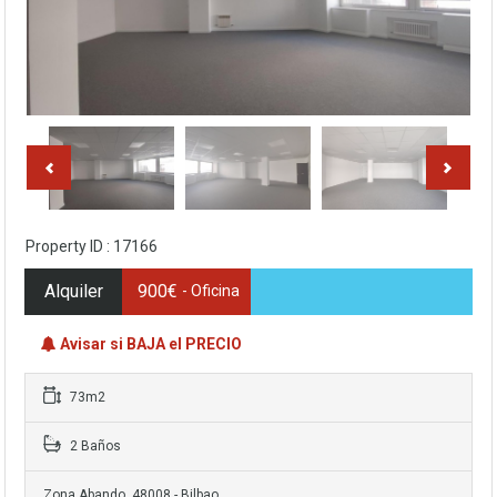
Property ID : 17166
Alquiler
900€
- Oficina
Avisar si BAJA el PRECIO
73m2
2 Baños
Zona Abando, 48008 - Bilbao