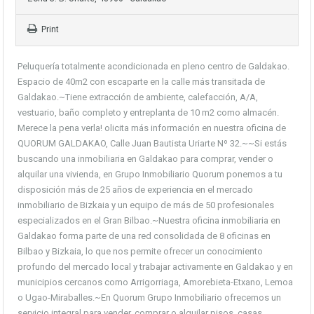
Print
Peluquería totalmente acondicionada en pleno centro de Galdakao.
Espacio de 40m2 con escaparte en la calle más transitada de
Galdakao.~Tiene extracción de ambiente, calefacción, A/A,
vestuario, baño completo y entreplanta de 10 m2 como almacén.
Merece la pena verla! olicita más información en nuestra oficina de
QUORUM GALDAKAO, Calle Juan Bautista Uriarte Nº 32.~~Si estás
buscando una inmobiliaria en Galdakao para comprar, vender o
alquilar una vivienda, en Grupo Inmobiliario Quorum ponemos a tu
disposición más de 25 años de experiencia en el mercado
inmobiliario de Bizkaia y un equipo de más de 50 profesionales
especializados en el Gran Bilbao.~Nuestra oficina inmobiliaria en
Galdakao forma parte de una red consolidada de 8 oficinas en
Bilbao y Bizkaia, lo que nos permite ofrecer un conocimiento
profundo del mercado local y trabajar activamente en Galdakao y en
municipios cercanos como Arrigorriaga, Amorebieta-Etxano, Lemoa
o Ugao-Miraballes.~En Quorum Grupo Inmobiliario ofrecemos un
servicio integral para vender, comprar o alquilar pisos, casas,