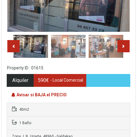
Property ID : 01615
Alquiler
590€
- Local Comercial
Avisar si BAJA el PRECIO
40m2
1 Baño
Zona J. B. Uriarte, 48960 - Galdakao