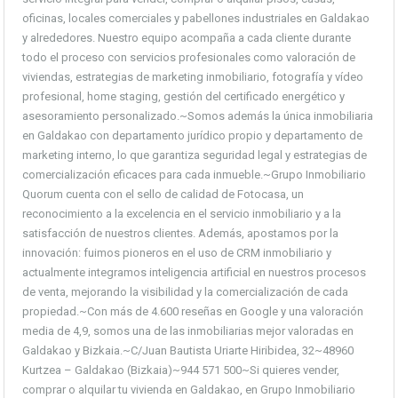
oficinas, locales comerciales y pabellones industriales en Galdakao
y alrededores. Nuestro equipo acompaña a cada cliente durante
todo el proceso con servicios profesionales como valoración de
viviendas, estrategias de marketing inmobiliario, fotografía y vídeo
profesional, home staging, gestión del certificado energético y
asesoramiento personalizado.~Somos además la única inmobiliaria
en Galdakao con departamento jurídico propio y departamento de
marketing interno, lo que garantiza seguridad legal y estrategias de
comercialización eficaces para cada inmueble.~Grupo Inmobiliario
Quorum cuenta con el sello de calidad de Fotocasa, un
reconocimiento a la excelencia en el servicio inmobiliario y a la
satisfacción de nuestros clientes. Además, apostamos por la
innovación: fuimos pioneros en el uso de CRM inmobiliario y
actualmente integramos inteligencia artificial en nuestros procesos
de venta, mejorando la visibilidad y la comercialización de cada
propiedad.~Con más de 4.600 reseñas en Google y una valoración
media de 4,9, somos una de las inmobiliarias mejor valoradas en
Galdakao y Bizkaia.~C/Juan Bautista Uriarte Hiribidea, 32~48960
Kurtzea – Galdakao (Bizkaia)~944 571 500~Si quieres vender,
comprar o alquilar tu vivienda en Galdakao, en Grupo Inmobiliario