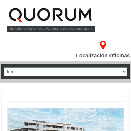
Inmobiliaria líder en Vizcaya: obra nueva y segunda mano
Localización Oficinas