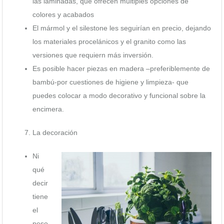
las laminadas, que ofrecen múltiples opciones de
colores y acabados
El mármol y el silestone les seguirían en precio, dejando
los materiales procelánicos y el granito como las
versiones que requiern más inversión.
Es posible hacer piezas en madera –preferiblemente de
bambú-por cuestiones de higiene y limpieza- que
puedes colocar a modo decorativo y funcional sobre la
encimera.
La decoración
Ni
qué
decir
tiene
el
peso