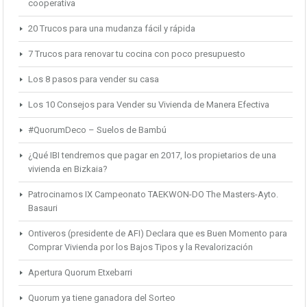
cooperativa
20 Trucos para una mudanza fácil y rápida
7 Trucos para renovar tu cocina con poco presupuesto
Los 8 pasos para vender su casa
Los 10 Consejos para Vender su Vivienda de Manera Efectiva
#QuorumDeco – Suelos de Bambú
¿Qué IBI tendremos que pagar en 2017, los propietarios de una
vivienda en Bizkaia?
Patrocinamos IX Campeonato TAEKWON-DO The Masters-Ayto.
Basauri
Ontiveros (presidente de AFI) Declara que es Buen Momento para
Comprar Vivienda por los Bajos Tipos y la Revalorización
Apertura Quorum Etxebarri
Quorum ya tiene ganadora del Sorteo