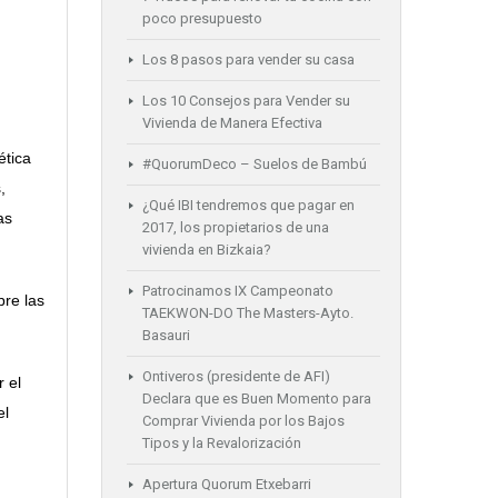
poco presupuesto
Los 8 pasos para vender su casa
Los 10 Consejos para Vender su
Vivienda de Manera Efectiva
ética
#QuorumDeco – Suelos de Bambú
,
¿Qué IBI tendremos que pagar en
as
2017, los propietarios de una
vivienda en Bizkaia?
Patrocinamos IX Campeonato
bre las
TAEKWON-DO The Masters-Ayto.
Basauri
Ontiveros (presidente de AFI)
r el
Declara que es Buen Momento para
el
Comprar Vivienda por los Bajos
Tipos y la Revalorización
Apertura Quorum Etxebarri