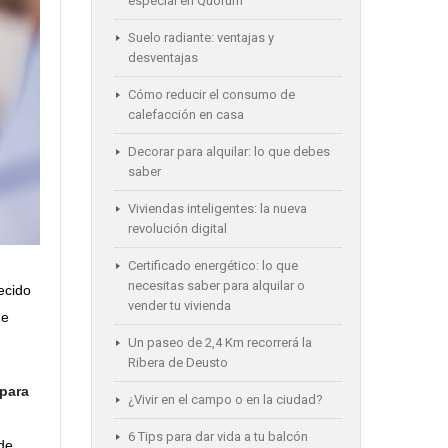
especial en Quorum
Suelo radiante: ventajas y
desventajas
Cómo reducir el consumo de
calefacción en casa
Decorar para alquilar: lo que debes
saber
Viviendas inteligentes: la nueva
revolución digital
Certificado energético: lo que
necesitas saber para alquilar o
ecido
vender tu vivienda
de
Un paseo de 2,4 Km recorrerá la
Ribera de Deusto
 para
¿Vivir en el campo o en la ciudad?
6 Tips para dar vida a tu balcón
 de