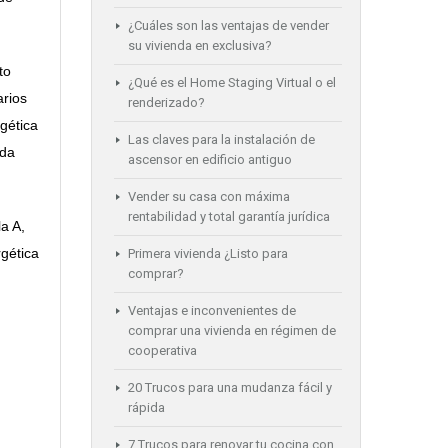
¿Cuáles son las ventajas de vender
su vivienda en exclusiva?
to
¿Qué es el Home Staging Virtual o el
arios
renderizado?
rgética
Las claves para la instalación de
ada
ascensor en edificio antiguo
Vender su casa con máxima
rentabilidad y total garantía jurídica
la A,
rgética
Primera vivienda ¿Listo para
comprar?
Ventajas e inconvenientes de
comprar una vivienda en régimen de
cooperativa
20 Trucos para una mudanza fácil y
rápida
7 Trucos para renovar tu cocina con