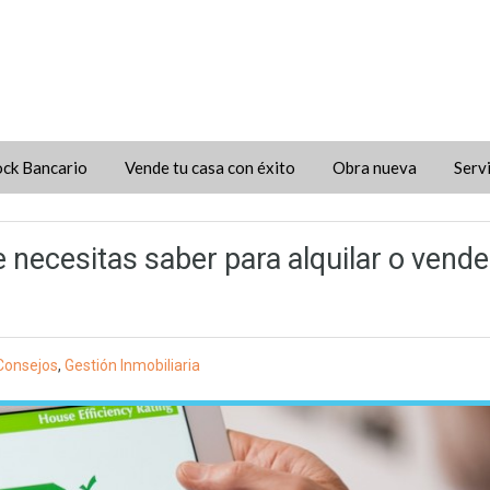
ock Bancario
Vende tu casa con éxito
Obra nueva
Serv
e necesitas saber para alquilar o vende
Consejos
,
Gestión Inmobiliaria