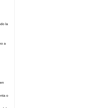
ndo la
mo a
 en
enta o