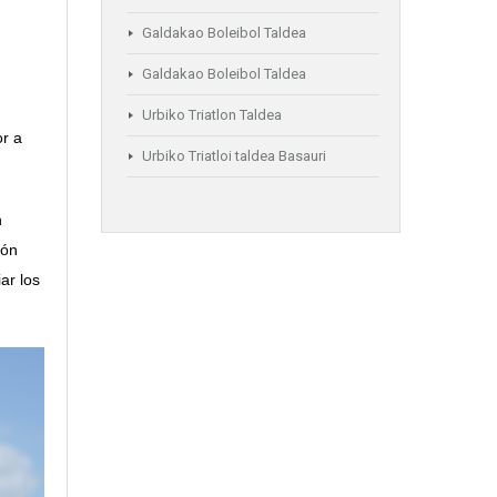
Galdakao Boleibol Taldea
Galdakao Boleibol Taldea
Urbiko Triatlon Taldea
or a
Urbiko Triatloi taldea Basauri
n
ión
ar los