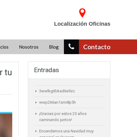
Localización Oficinas
Contacto
icios
Nosotros
Blog
Entradas
r tu
3wwlkgitbked6e9zc
wwp266an1smi8p5h
¡Gracias por estos 25 años
caminando juntos!
Encendemos una Navidad muy