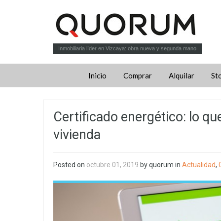
Inmobiliaria líder en Vizcaya: obra nueva y segunda mano
Inicio
Comprar
Alquilar
St
Certificado energético: lo qu
vivienda
Posted on
octubre 01, 2019
by quorum in
Actualidad
,