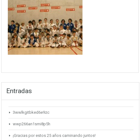
Entradas
3wwlkgitbked6e9zc
wwp266an1smi8p5h
¡Gracias por estos 25 años caminando juntos!